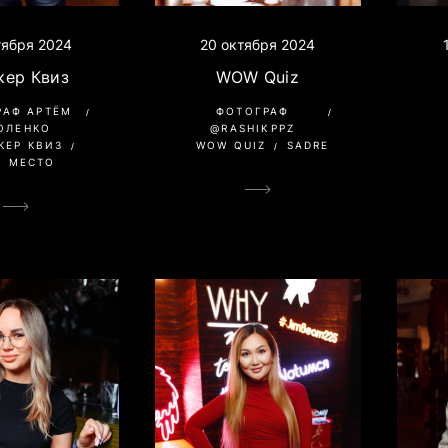
тября 2024
20 октября 2024
кер Квиз
WOW Quiz
РАФ АРТЁМ
ФОТОГРАФ
ОЛЕНКО
@RASHIKPPZ
КЕР КВИЗ
WOW QUIZ
SADRE
О МЕСТО