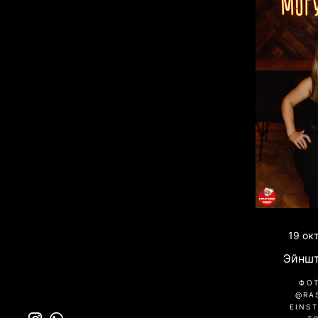
19 ок
Эйншт
ФО
@RA
EINST