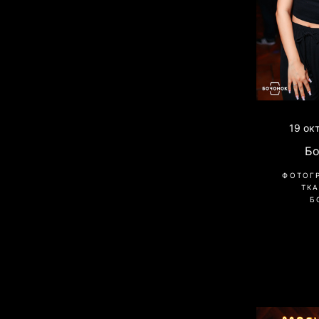
19 ок
Б
ФОТОГ
ТК
Б