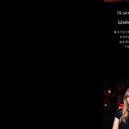
19 ок
Шей
ФОТОГ
КОР
ШЕЙ
Т