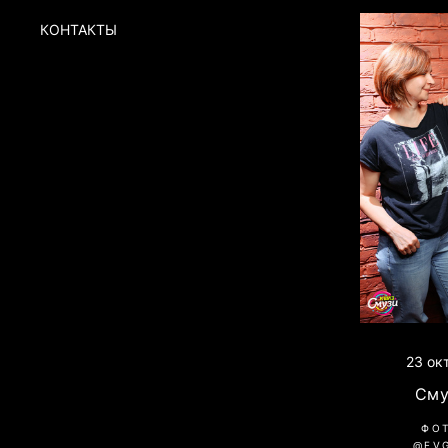
КОНТАКТЫ
23 ок
Сму
ФО
@EV