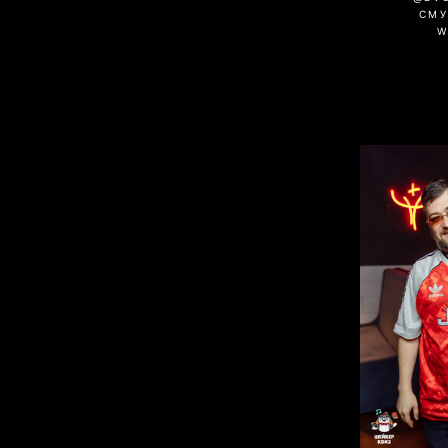
СМУ
W