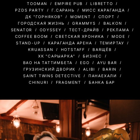
TOOMAN
EMPIRE PUB
LIBRETTO
PZDS PARTY
Г.САРАНЬ
МИСС КАРАГАНДА
ДК "ГОРНЯКОВ"
MOMENT
СПОРТ
ГОРОДСКАЯ ЖИЗНЬ
GRAMMYS
BALKON
SENATOR
ODYSSEY
ТЕСТ-ДРАЙВ
РЕКЛАМА
COFFEE BOOM
СВЕТСКАЯ ХРОНИКА
MODE
STAND-UP
КАРАГАНДА АРЕНА
ТЕМИРТАУ
KRUASSAN
HOTSTAFF
BARЩЁВ
ХК "САРЫАРКА"
БИЗНЕС
BAO НА ТАТТИМБЕТА
EGO
AYU BAR
ГРУЗИНСКИЙ ДВОРИК
ALIBI
BARIN
SAINT TWINS DETECTIVE
ПАНАЕХАЛИ
CHINURI
FRAGMENT
БАНКА БАР