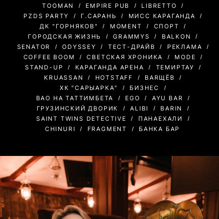
TOOMAN
EMPIRE PUB
LIBRETTO
PZDS PARTY
Г.САРАНЬ
МИСС КАРАГАНДА
ДК "ГОРНЯКОВ"
MOMENT
СПОРТ
ГОРОДСКАЯ ЖИЗНЬ
GRAMMYS
BALKON
SENATOR
ODYSSEY
ТЕСТ-ДРАЙВ
РЕКЛАМА
COFFEE BOOM
СВЕТСКАЯ ХРОНИКА
MODE
STAND-UP
КАРАГАНДА АРЕНА
ТЕМИРТАУ
KRUASSAN
HOTSTAFF
BARЩЁВ
ХК "САРЫАРКА"
БИЗНЕС
BAO НА ТАТТИМБЕТА
EGO
AYU BAR
ГРУЗИНСКИЙ ДВОРИК
ALIBI
BARIN
SAINT TWINS DETECTIVE
ПАНАЕХАЛИ
CHINURI
FRAGMENT
БАНКА БАР