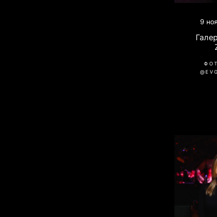
9 но
Гале
ФО
@EV