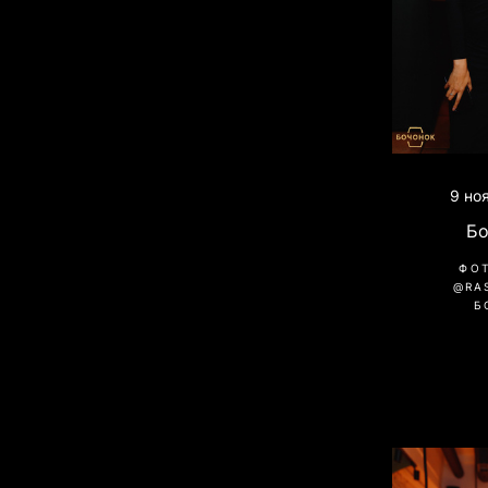
9 но
Б
ФО
@RA
Б