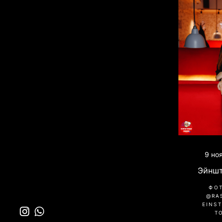
9 но
Эйншт
ФО
@RA
EINST
Т