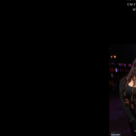
СМУ
W