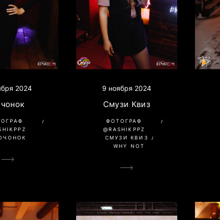
ября 2024
9 ноября 2024
очонок
Смузи Квиз
ТОГРАФ
ФОТОГРАФ
SHIKPPZ
@RASHIKPPZ
ОЧОНОК
СМУЗИ КВИЗ
WHY NOT