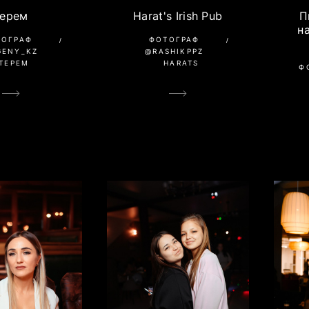
Терем
Harat's Irish Pub
П
н
ТОГРАФ
ФОТОГРАФ
GENY_KZ
@RASHIKPPZ
ТЕРЕМ
HARATS
Ф