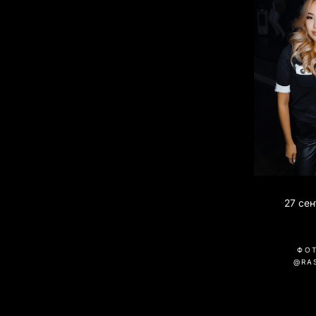
27 се
ФО
@RA