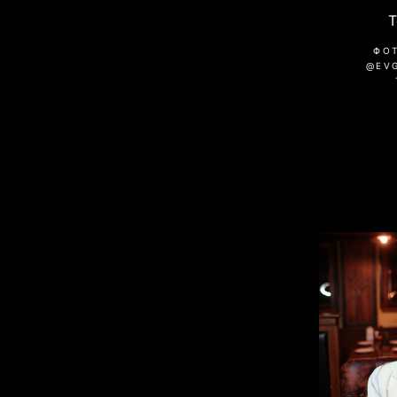
ФО
@EV