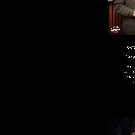
1 ок
Сму
ФО
@EV
СМУ
A