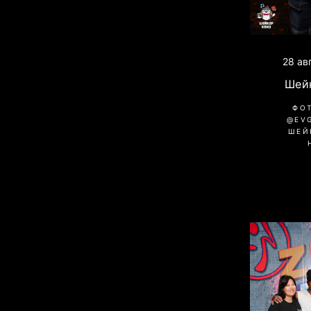
28 ав
Шей
ФО
@EV
ШЕЙ