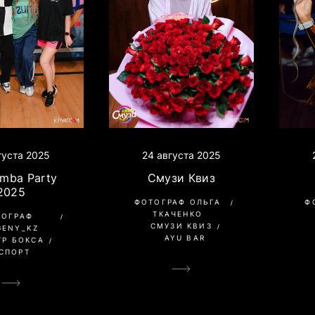
густа 2025
24 августа 2025
umba Party
Смузи Квиз
2025
ФОТОГРАФ ОЛЬГА
Ф
ТКАЧЕНКО
ТОГРАФ
СМУЗИ КВИЗ
GENY_KZ
AYU BAR
ТР БОКСА
СПОРТ