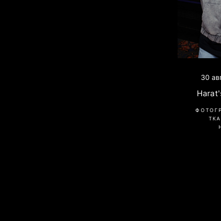
30 ав
Harat'
ФОТОГ
ТК