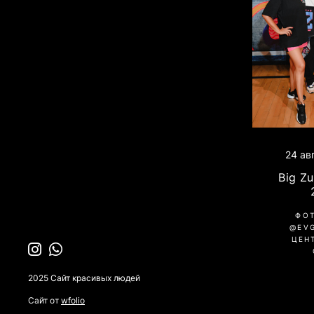
24 ав
Big Z
ФО
@EV
ЦЕН
2025 Сайт красивых людей
Сайт от
wfolio