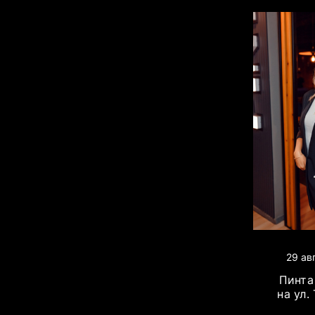
29 ав
Пинта 
на ул.