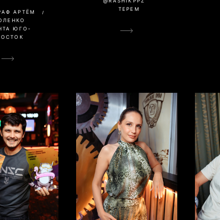
@RASHIKPPZ
ТЕРЕМ
РАФ АРТЁМ
ОЛЕНКО
НТА ЮГО-
ВОСТОК