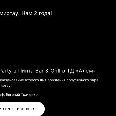
Темиртау. Нам 2 года!
Party в Пинта Bar & Grill в ТД «Алем»
празднование второго дня рождения популярного бара
миртау!
аф: Евгений Ткаченко
МОТРЕТЬ ВСЕ ФОТО