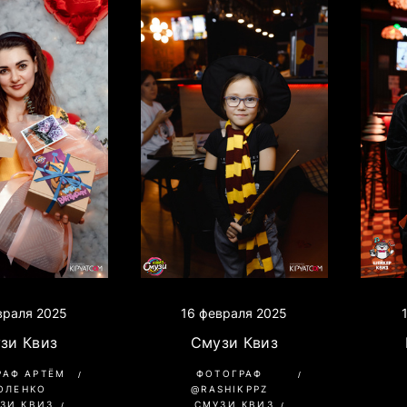
враля 2025
16 февраля 2025
зи Квиз
Смузи Квиз
РАФ АРТЁМ
ФОТОГРАФ
ОЛЕНКО
@RASHIKPPZ
ЗИ КВИЗ
СМУЗИ КВИЗ