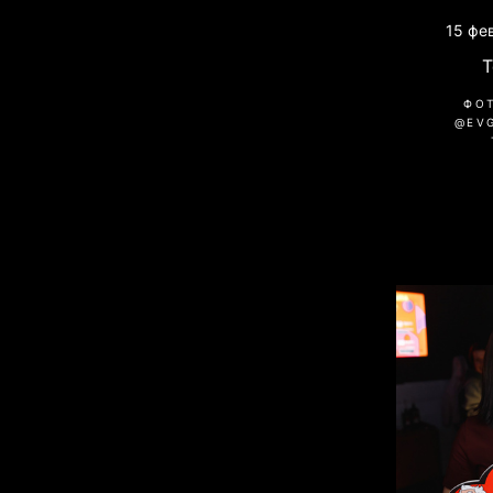
15 фе
ФО
@EV