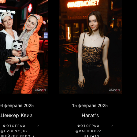
16 февраля 2025
15 февраля 2025
Шейкер Квиз
Harat's
ФОТОГРАФ
ФОТОГРАФ
@EVGENY_KZ
@RASHIKPPZ
ШЕЙКЕР КВИЗ
HARATS