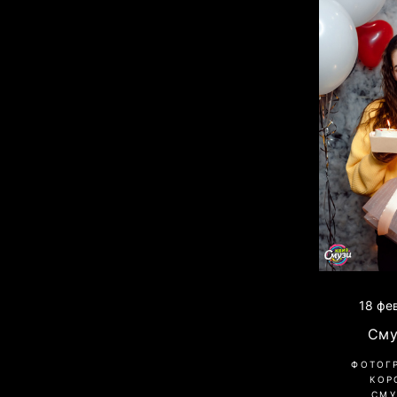
18 фе
Сму
ФОТОГ
КОР
СМУ