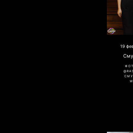
19 фе
Сму
ФО
@RA
СМУ
W