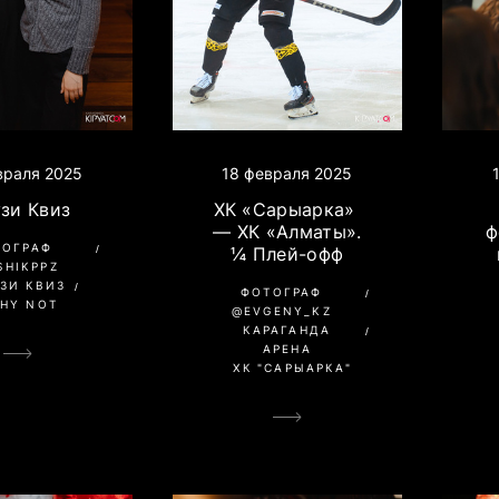
18 февраля 2025
враля 2025
ХК «Сарыарка»
зи Квиз
— ХК «Алматы».
ф
ТОГРАФ
¼ Плей-офф
SHIKPPZ
ЗИ КВИЗ
ФОТОГРАФ
HY NOT
@EVGENY_KZ
КАРАГАНДА
АРЕНА
ХК "САРЫАРКА"