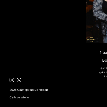
1 м
Б
ФО
@RA
Б
2025 Сайт красивых людей
Сайт от
wfolio