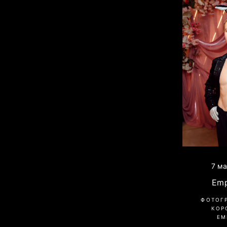
7 ма
Emp
ФОТОГ
КОР
EM