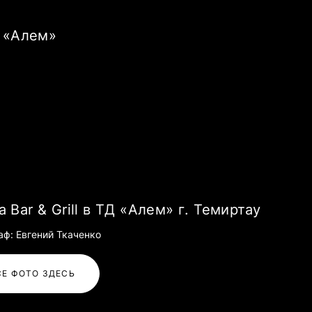
Д «Алем»
а Bar & Grill в ТД «Алем» г. Темиртау
аф: Евгений Ткаченко
СЕ ФОТО ЗДЕСЬ