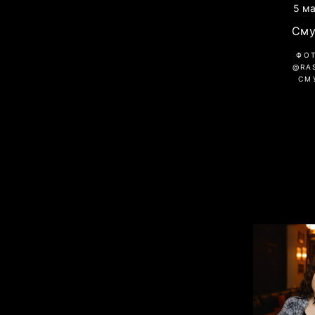
5 ма
Сму
ФО
@RA
СМ