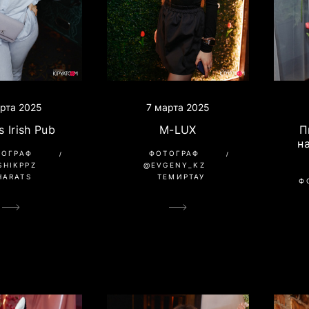
рта 2025
7 марта 2025
s Irish Pub
M-LUX
П
н
ТОГРАФ
ФОТОГРАФ
SHIKPPZ
@EVGENY_KZ
HARATS
ТЕМИРТАУ
Ф