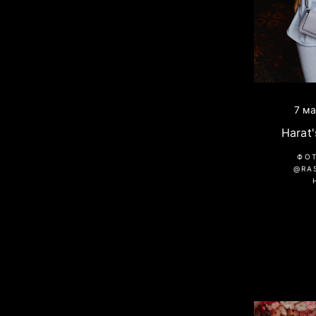
7 ма
Harat'
ФО
@RA