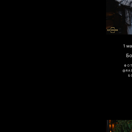
1 м
Б
ФО
@RA
Б