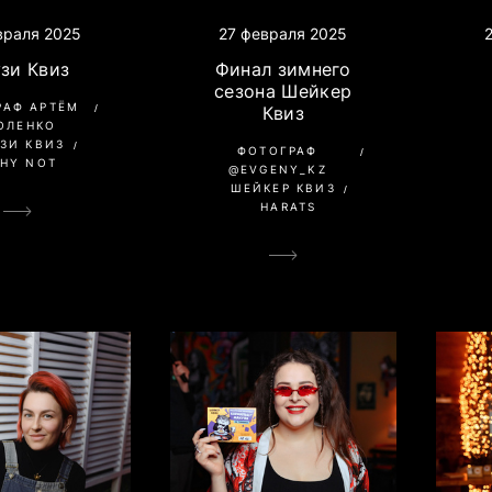
враля 2025
27 февраля 2025
зи Квиз
Финал зимнего
сезона Шейкер
РАФ АРТЁМ
Квиз
ОЛЕНКО
ЗИ КВИЗ
ФОТОГРАФ
HY NOT
@EVGENY_KZ
ШЕЙКЕР КВИЗ
HARATS