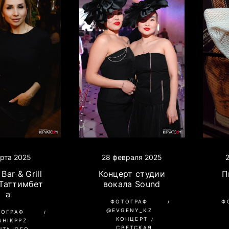
28 февраля 2025
арта 2025
Концерт студии
Bar & Grill
П
вокала Sound
 Таттимбет
а
ФОТОГРАФ
Ф
@EVGENY_KZ
ТОГРАФ
КОНЦЕРТ
SHIKPPZ
СВЕТСКАЯ
НТА ЮГО-