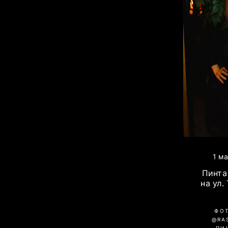
1 м
Пинта 
на ул.
ФО
@RA
ПИ