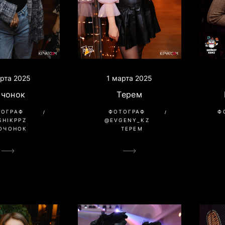
1 марта 2025
арта 2025
Терем
очонок
ФОТОГРАФ
ТОГРАФ
Ф
@EVGENY_KZ
SHIKPPZ
ТЕРЕМ
ОЧОНОК