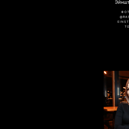
Эйншт
ФО
@RA
EINST
Т