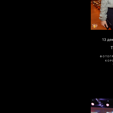
13 де
ФОТОГ
КОР