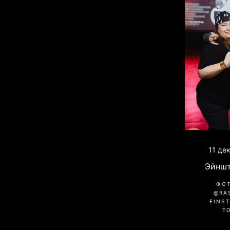
11 де
Эйншт
ФО
@RA
EINST
Т