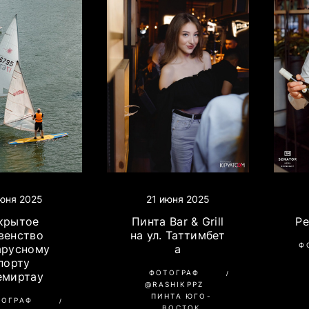
юня 2025
21 июня 2025
крытое
Пинта Bar & Grill
Ре
венство
на ул. Таттимбет
Ф
арусному
а
порту
ФОТОГРАФ
Темиртау
@RASHIKPPZ
ПИНТА ЮГО-
ТОГРАФ
ВОСТОК