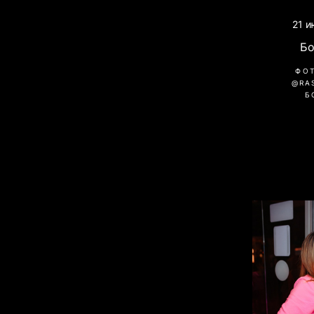
21 и
Б
ФО
@RA
Б