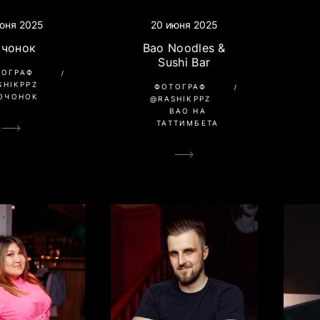
юня 2025
20 июня 2025
очонок
Bao Noodles &
Sushi Bar
ТОГРАФ
SHIKPPZ
ФОТОГРАФ
ОЧОНОК
@RASHIKPPZ
BAO НА
ТАТТИМБЕТА