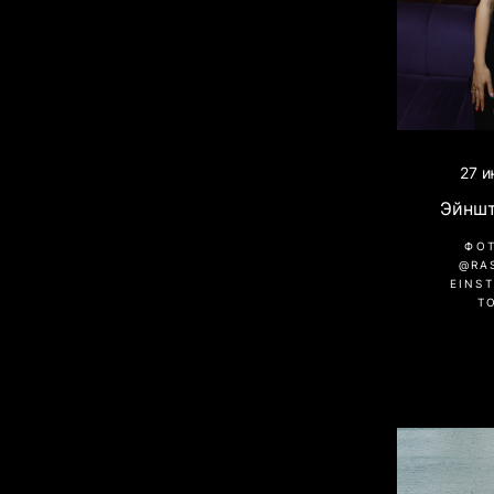
27 и
Эйншт
ФО
@RA
EINST
Т