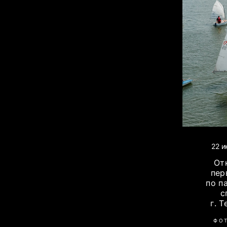
22 и
От
пер
по п
с
г. 
ФО