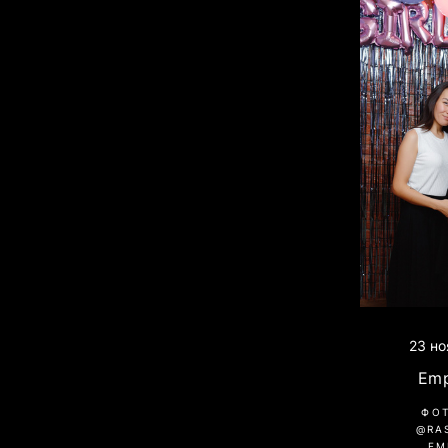
23 но
Emp
ФО
@RA
EM