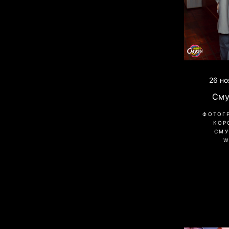
26 но
Сму
ФОТОГ
КОР
СМУ
W