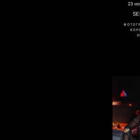
23 но
SE
ФОТОГ
КОР
S