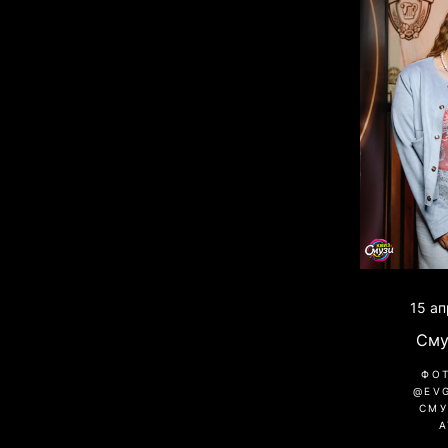
15 ап
Сму
ФО
@EV
СМУ
A