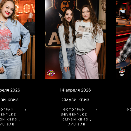
реля 2026
14 апреля 2026
зи квиз
Смузи квиз
ТОГРАФ
ФОТОГРАФ
Ф
GENY_KZ
@EVGENY_KZ
ЗИ КВИЗ
СМУЗИ КВИЗ
YU BAR
AYU BAR