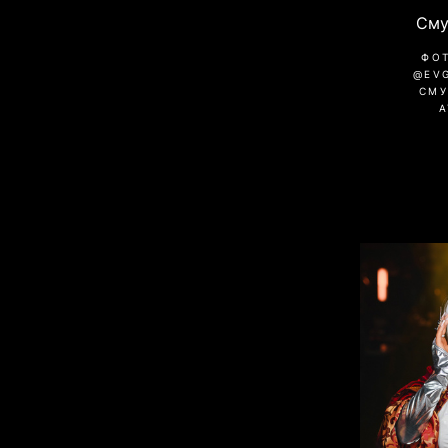
Сму
ФО
@EV
СМУ
A