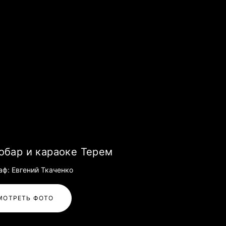
обар и караоке Терем
аф: Евгений Ткаченко
МОТРЕТЬ ФОТО