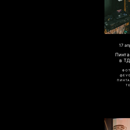
17 а
Пинта 
в Т
ФО
@EV
ПИНТА
Т