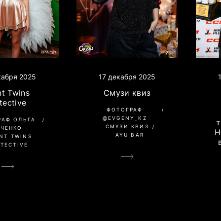
кабря 2025
17 декабря 2025
nt Twins
Смузи квиз
tective
ФОТОГРАФ
@EVGENY_KZ
РАФ ОЛЬГА
т
СМУЗИ КВИЗ
АЧЕНКО
Н
AYU BAR
NT TWINS
TECTIVE