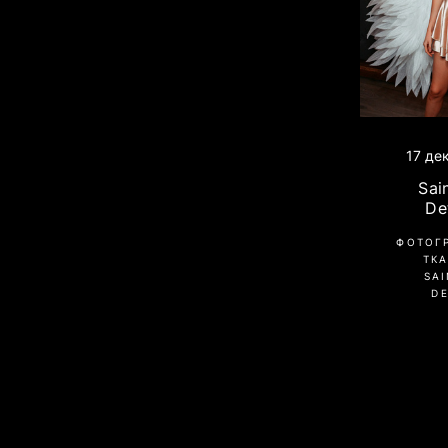
17 де
Sai
De
ФОТОГ
ТК
SAI
DE