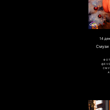
14 де
Смузи 
ФО
@EV
СМУ
A