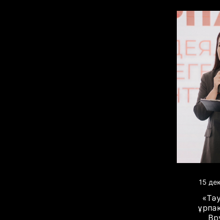
15 де
«Тәу
ұрпа
Вр