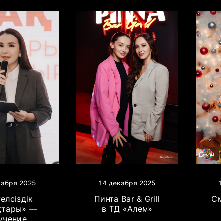
кабря 2025
14 декабря 2025
елсіздік
Пинта Bar & Grill
См
қтары» —
в ТД «Алем»
учение