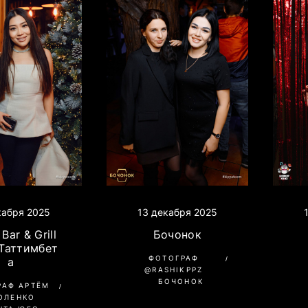
кабря 2025
13 декабря 2025
Bar & Grill
Бочонок
 Таттимбет
ФОТОГРАФ
а
@RASHIKPPZ
БОЧОНОК
РАФ АРТЁМ
ОЛЕНКО