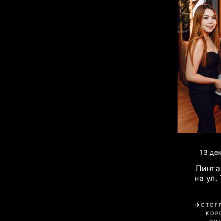
13 де
Пинта 
на ул.
ФОТОГ
КОР