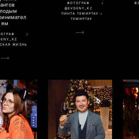
ФОТОГРАФ
Ф
рантов
@EVGENY_KZ
лодым
ПИНТА ТЕМИРТАУ
ринимател
ТЕМИРТАУ
ям
ТОГРАФ
GENY_KZ
СКАЯ ЖИЗНЬ