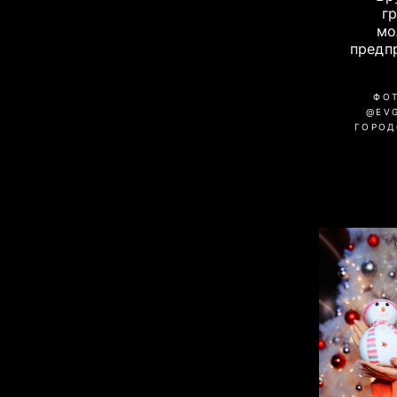
г
мо
предп
ФО
@EV
ГОРОД