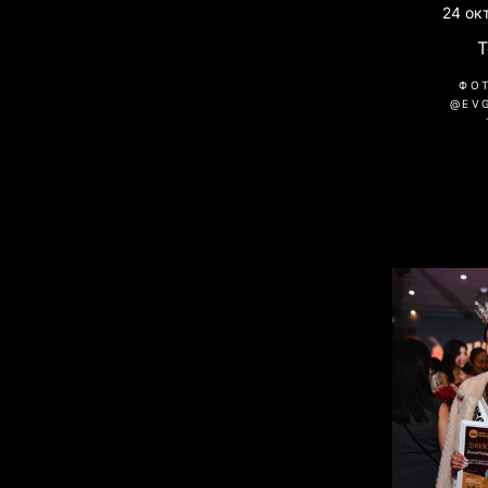
24 ок
ФО
@EV