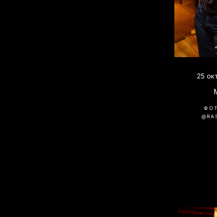
25 ок
ФО
@RA