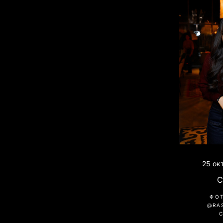
25 ок
C
ФО
@RA