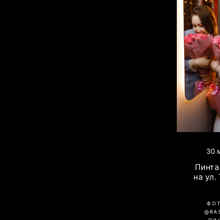
30 
Пинта 
на ул.
ФО
@RA
ПИ