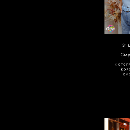
31 
Сму
ФОТОГ
КОР
СМ