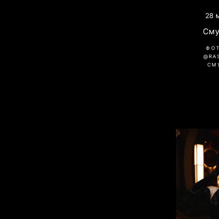
28 
Сму
ФО
@RA
СМ