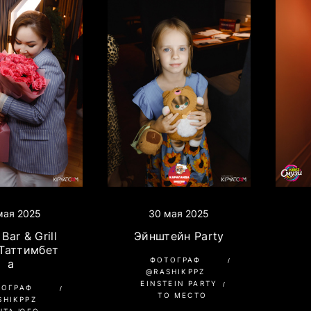
мая 2025
30 мая 2025
Bar & Grill
Эйнштейн Party
 Таттимбет
ФОТОГРАФ
а
@RASHIKPPZ
EINSTEIN PARTY
ТОГРАФ
ТО МЕСТО
SHIKPPZ
НТА ЮГО-