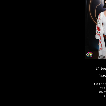
24 фе
Сму
ФОТОГ
ТК
СМУ
A