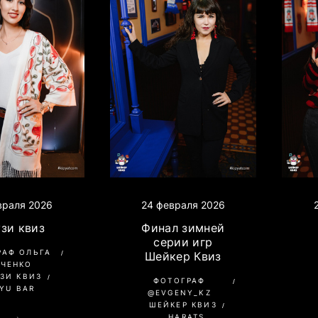
24 февраля 2026
враля 2026
Финал зимней
зи квиз
серии игр
РАФ ОЛЬГА
Шейкер Квиз
АЧЕНКО
ЗИ КВИЗ
ФОТОГРАФ
YU BAR
@EVGENY_KZ
ШЕЙКЕР КВИЗ
HARATS