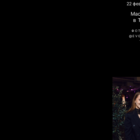
22 фе
Ма
в 
ФО
@EV