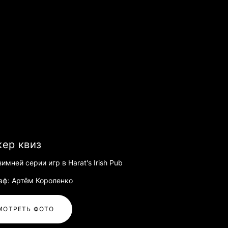
ер квиз
имней серии игр в Harat's Irish Pub
аф: Артём Короленко
МОТРЕТЬ ФОТО