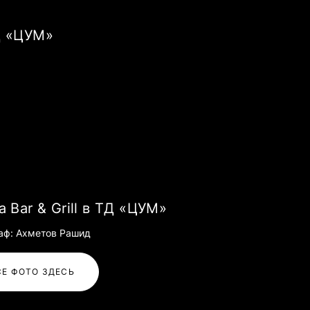
ТД «ЦУМ»
а Bar & Grill в ТД «ЦУМ»
аф: Ахметов Рашид
СЕ ФОТО ЗДЕСЬ