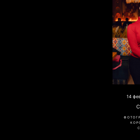
14 фе
C
ФОТОГ
КОР