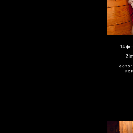
14 фе
Zi
ФОТОГ
КО