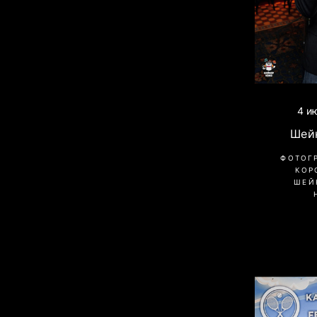
4 и
Шей
ФОТОГ
КОР
ШЕЙ