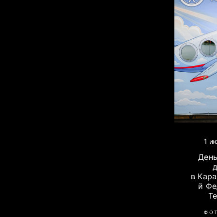
1 и
Ден
в Кар
й Ф
Т
ФО