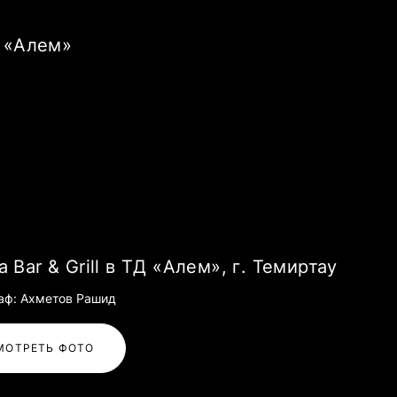
Д «Алем»
а Bar & Grill в ТД «Алем», г. Темиртау
аф: Ахметов Рашид
МОТРЕТЬ ФОТО