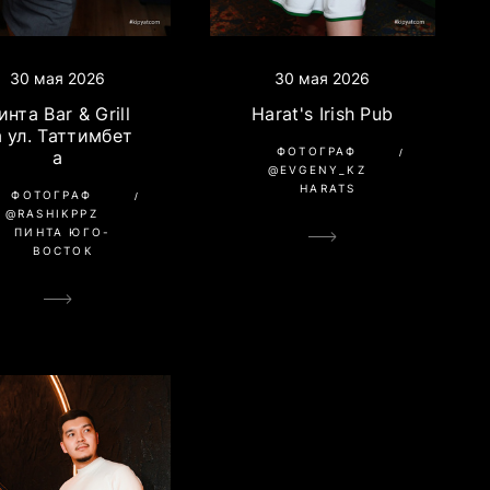
30 мая 2026
30 мая 2026
Harat's Irish Pub
инта Bar & Grill
а ул. Таттимбет
ФОТОГРАФ
а
@EVGENY_KZ
HARATS
ФОТОГРАФ
@RASHIKPPZ
ПИНТА ЮГО-
ВОСТОК