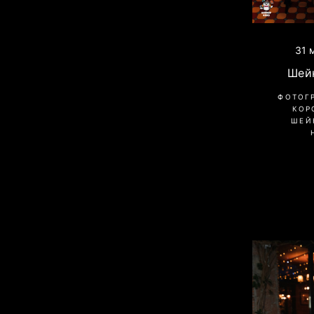
31 
Шей
ФОТОГ
КОР
ШЕЙ