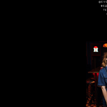
@EV
ФЕ
Т