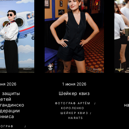
юня 2026
1 июня 2026
ь защиты
Шейкер квиз
детей
ФОТОГРАФ АРТЁМ
агандинско
н
КОРОЛЕНКО
едерации
ШЕЙКЕР КВИЗ
енниса
HARATS
ТОГРАФ