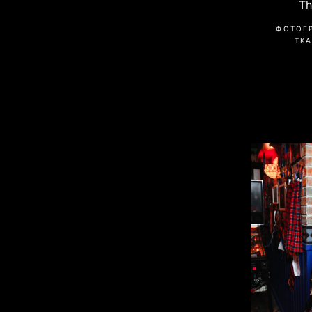
Th
ФОТОГ
ТК