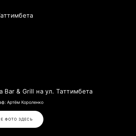
 Таттимбета
 Bar & Grill на ул. Таттимбета
аф: Артём Короленко
СЕ ФОТО ЗДЕСЬ