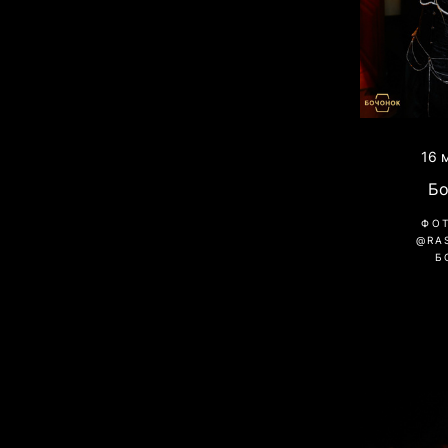
16 
Б
ФО
@RA
Б