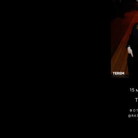
15 
ФО
@RA