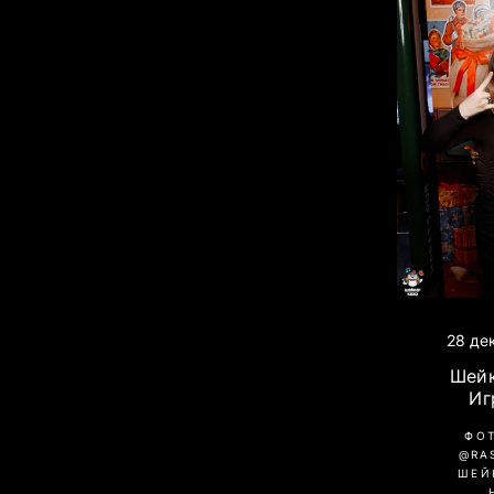
28 де
Шейк
Иг
ФО
@RA
ШЕЙ