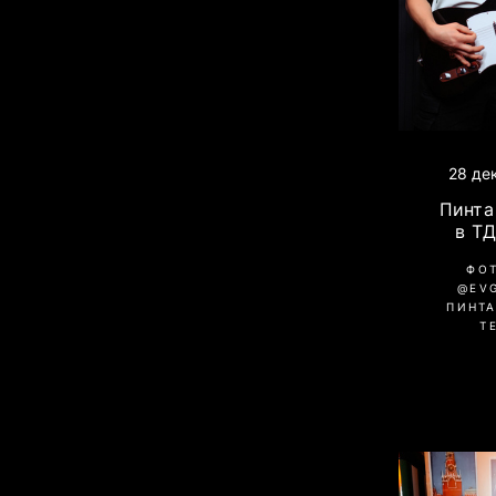
28 де
Пинта 
в Т
ФО
@EV
ПИНТА
Т