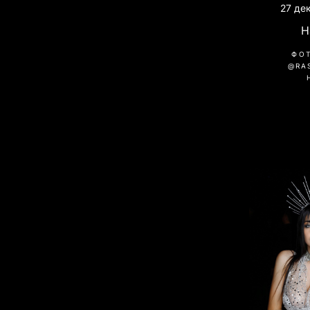
27 де
H
ФО
@RA