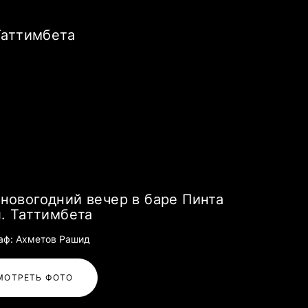
 Таттимбета
новогодний вечер в баре Пинта
л. Таттимбета
аф: Ахметов Рашид
МОТРЕТЬ ФОТО