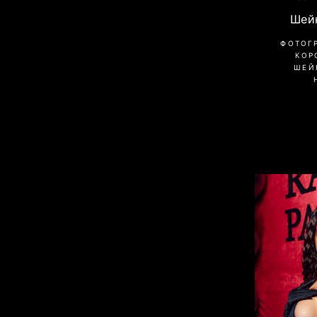
Шей
ФОТОГ
КОР
ШЕЙ