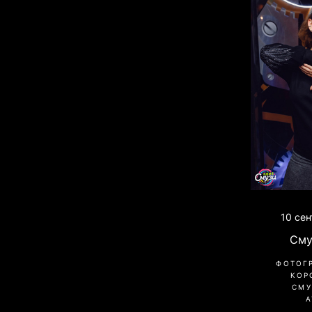
10 се
Сму
ФОТОГ
КОР
СМУ
A