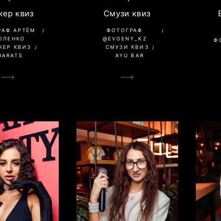
кер квиз
Смузи квиз
РАФ АРТЁМ
ФОТОГРАФ
ОЛЕНКО
@EVGENY_KZ
Ф
КЕР КВИЗ
СМУЗИ КВИЗ
HARATS
AYU BAR