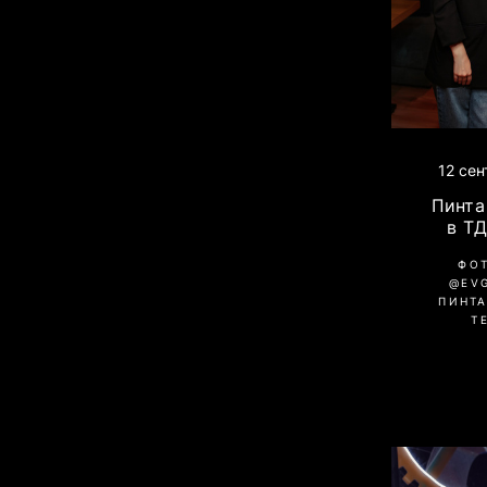
12 се
Пинта 
в Т
ФО
@EV
ПИНТА
Т