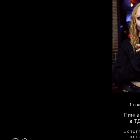
1 но
Пинта 
в Т
ФОТОГ
КОР