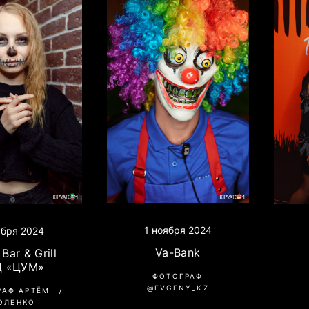
1 ноября 2024
ября 2024
Va-Bank
Bar & Grill
Д «ЦУМ»
ФОТОГРАФ
@EVGENY_KZ
РАФ АРТЁМ
ОЛЕНКО