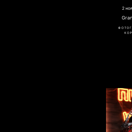
2 но
Gra
ФОТОГ
КО