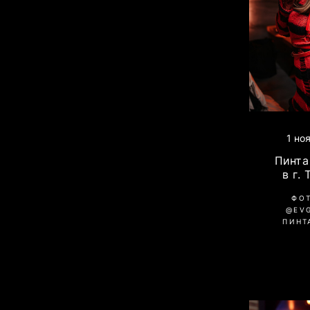
1 но
Пинта 
в г.
ФО
@EV
ПИНТ