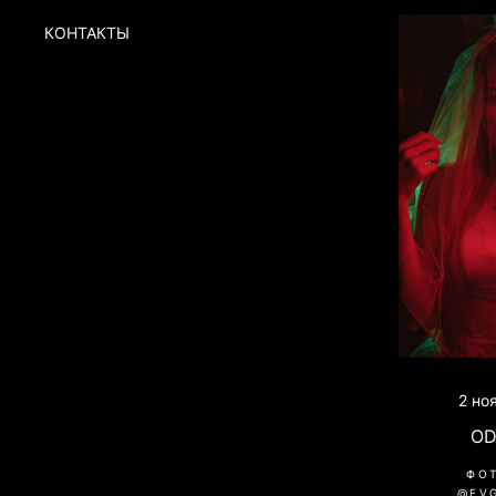
КОНТАКТЫ
2 но
OD
ФО
@EV