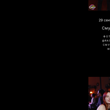
29 сен
Сму
ФО
@RA
СМУ
W