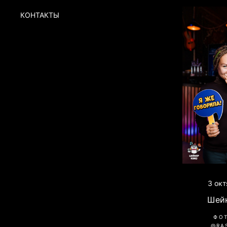
КОНТАКТЫ
3 окт
Шей
ФО
@RA