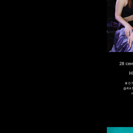
28 сен
H
ФО
@RA