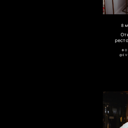
8 м
От
ресто
ФО
@EV