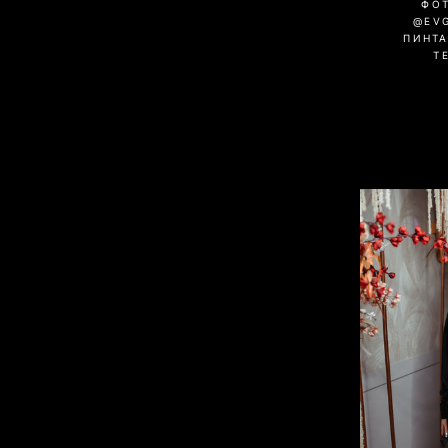
ФО
@EV
ПИНТА
Т