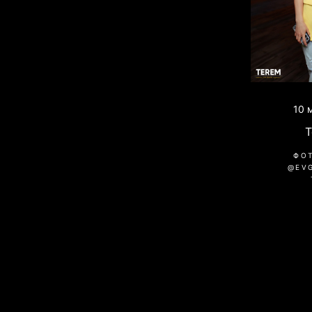
10 
ФО
@EV