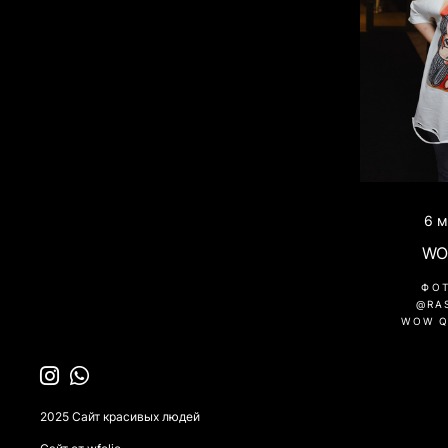
6 м
WO
ФО
@RA
WOW Q
2025 Сайт красивых людей