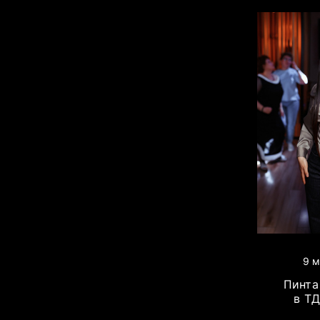
9 м
Пинта 
в Т