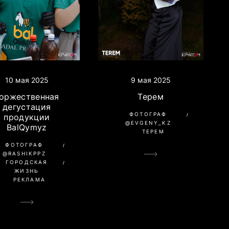
9 мая 2025
10 мая 2025
Терем
оржественная
дегустация
ФОТОГРАФ
продукции
@EVGENY_KZ
BalQymyz
ТЕРЕМ
ФОТОГРАФ
@RASHIKPPZ
ГОРОДСКАЯ
ЖИЗНЬ
РЕКЛАМА