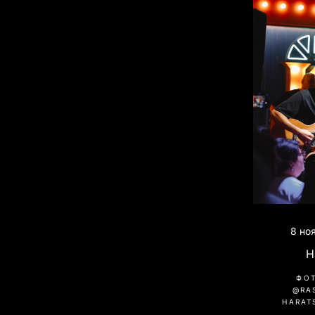
8 но
H
ФО
@RA
HARAT