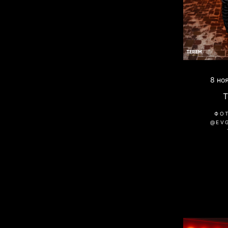
8 но
ФО
@EV