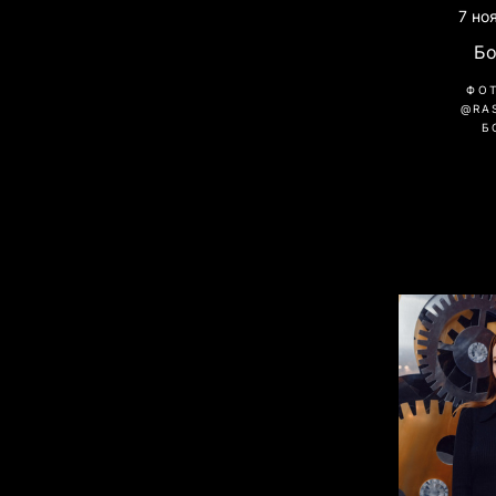
7 но
Б
ФО
@RA
Б