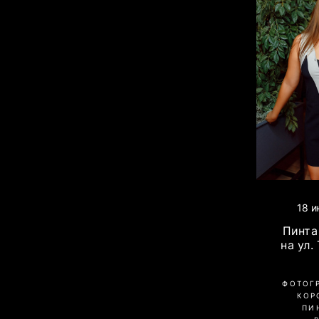
18 и
Пинта 
на ул.
ФОТОГ
КОР
ПИ