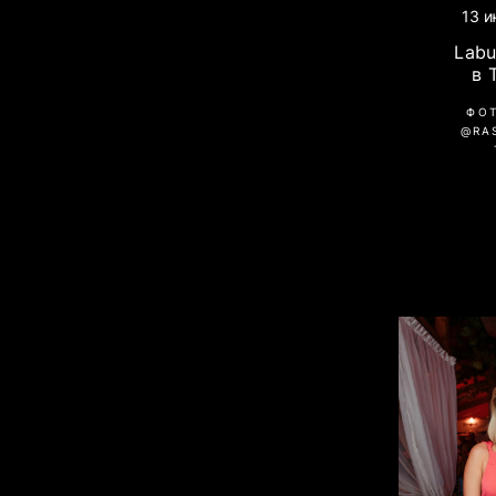
13 и
Labu
в 
ФО
@RA