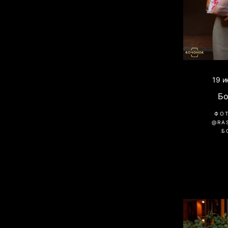
19 и
Б
ФО
@RA
Б